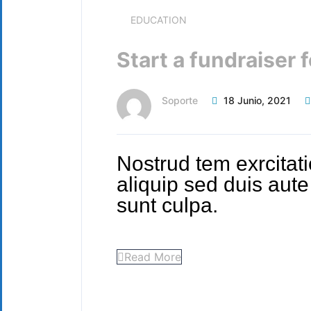
EDUCATION
Start a fundraiser 
Soporte
18 Junio, 2021
Nostrud tem exrcitatio
aliquip sed duis aut
sunt culpa.
Read More