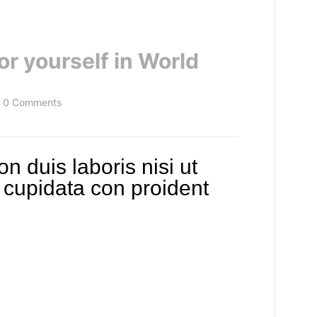
for yourself in World
0 Comments
n duis laboris nisi ut
e cupidata con proident